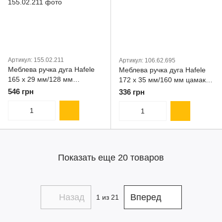
Артикул: 155.02.211
Артикул: 106.62.695
Меблева ручка дуга Hafele
Меблева ручка дуга Hafele
165 х 29 мм/128 мм
172 х 35 мм/160 мм цамак
нержавіюча сталь матовий
матовий нікель (106.62.695)
546 грн
336 грн
срібний (155.02.211)
Показать еще 20 товаров
Назад
Вперед
1
из 21