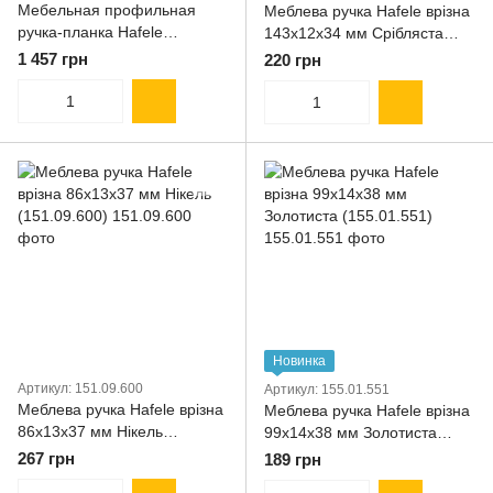
Мебельная профильная
Меблева ручка Hafele врізна
ручка-планка Hafele
143х12х34 мм Срібляста
2500х43х20 мм
(155.01.131)
1 457 грн
220 грн
Серебристая (126.14.901)
Новинка
Артикул: 151.09.600
Артикул: 155.01.551
Меблева ручка Hafele врізна
Меблева ручка Hafele врізна
86х13х37 мм Нікель
99х14х38 мм Золотиста
(151.09.600)
(155.01.551)
267 грн
189 грн