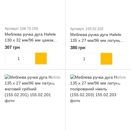
Артикул: 106.70.150
Артикул: 155.02.202
Меблева ручка дуга Hafele
Меблева ручка дуга Hafele
130 х 32 мм/96 мм цамак
135 х 27 мм/96 мм латунь
матовий нікель (106.70.150)
антикварний бронзовий
307 грн
380 грн
(155.02.202)