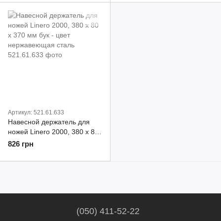
сталь
Артикул: 521.61.633
Навесной держатель для
ножей Linero 2000, 380 х 80
х 370 мм бук - цвет
826 грн
нержавеющая сталь
(050) 411-52-22