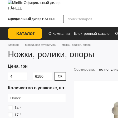
Перейти к основному контенту
Официальный дилер HÄFELE
Каталог
О Компании
Електронный каталог
О
Главная
Мебельная фурнитура
Ножки, ролики, опоры
Ножки, ролики, опоры
Цена, грн
Сортировка:
по популя
От Цена, грн
До Цена, грн
OK
Количество в упаковке, шт.
2
14
1
17