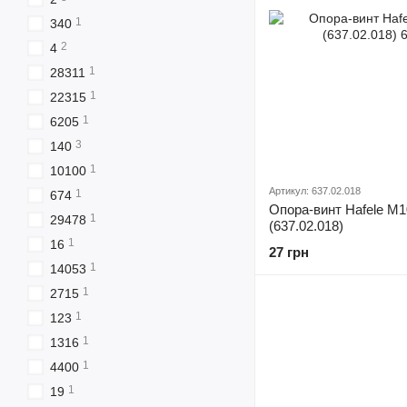
1
340
2
4
1
28311
1
22315
1
6205
3
140
1
10100
Артикул: 637.02.018
1
674
Опора-винт Hafele М1
1
29478
(637.02.018)
1
16
27 грн
1
14053
1
2715
1
123
1
1316
1
4400
1
19