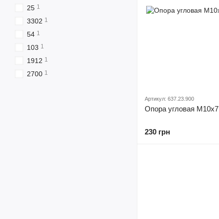
1
25
1
3302
1
54
1
103
1
1912
1
2700
Артикул: 637.23.900
Опора угловая М10х7
230 грн