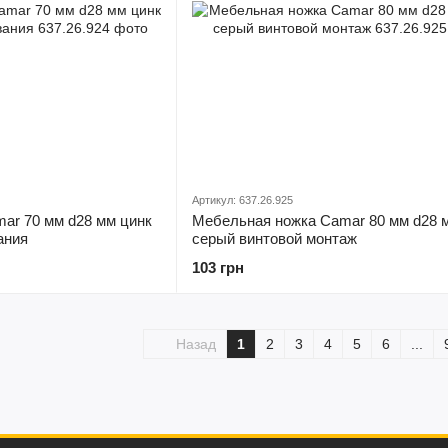
Артикул: 637.26.925
ar 70 мм d28 мм цинк
Мебельная ножка Camar 80 мм d28 
ания
серый винтовой монтаж
103 грн
Назад
1
2
3
4
5
6
...