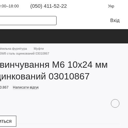
(050) 411-52-22
:00–18:00
Укр
Вхід
ріпильна фурнітура
Муфти
SW8 сталь оцинкований 03010867
гвинчування M6 10x24 мм
цинкований 03010867
0.867
Написати відгук
иться