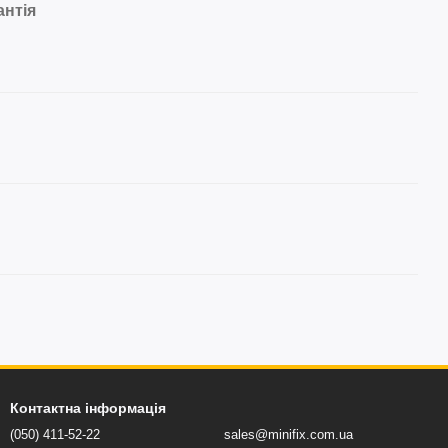
антія
Контактна інформація
(050) 411-52-22
sales@minifix.com.ua