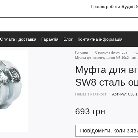
Графік роботи:
Будні:
9
Оплата і доставка
Гарантія
Блог
Контактна інформація
Головна
Столярна фурнітура
К
Муфта для вгвинчування M6 10x24 мм 
Муфта для в
SW8 сталь о
Немає в наявності
Артикул: 030.1
693 грн
Повідомити, коли з'яв