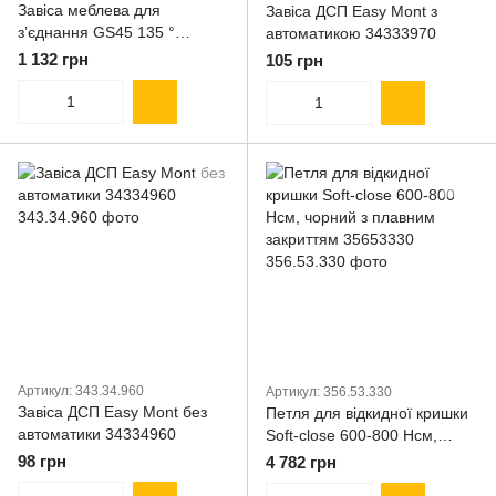
Завіса меблева для
Завіса ДСП Easy Mont з
з’єднання GS45 135 °
автоматикою 34333970
32500708
1 132 грн
105 грн
Артикул: 343.34.960
Артикул: 356.53.330
Завіса ДСП Easy Mont без
Петля для відкидної кришки
автоматики 34334960
Soft-close 600-800 Нсм,
чорний з плавним закриттям
98 грн
4 782 грн
35653330