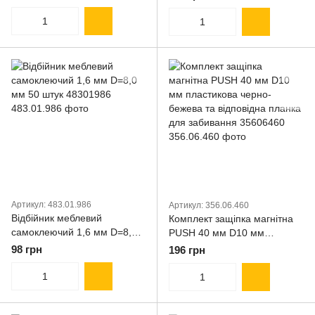
пристрою для
позиціонування 35637012
Артикул: 483.01.986
Артикул: 356.06.460
Відбійник меблевий
Комплект защіпка магнітна
самоклеючий 1,6 мм D=8,0
PUSH 40 мм D10 мм
мм 50 штук 48301986
пластикова черно-бежева та
98 грн
196 грн
відповідна планка для
забивання 35606460