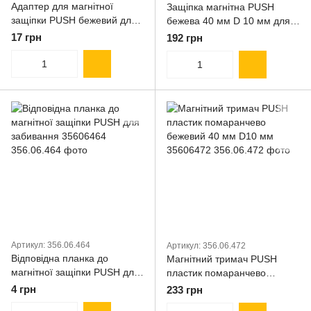
Адаптер для магнітної
Защіпка магнітна PUSH
защіпки PUSH бежевий для
бежева 40 мм D 10 мм для
пригвинчування без засобу
забивання 35606462
17 грн
192 грн
позиціонування 35606420
Артикул: 356.06.464
Артикул: 356.06.472
Відповідна планка до
Магнітний тримач PUSH
магнітної защіпки PUSH для
пластик помаранчево
забивання 35606464
бежевий 40 мм D10 мм
4 грн
233 грн
35606472