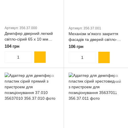
Артикул: 356.37.000
Артикул: 356.37.001
Демпфер дверний легкий
Механізм м'якого закриття
світло-сірий 65 х 10 мм
фасадів та дверей світло-
35637000
сірий 65 х 10 мм medium
104 грн
106 грн
35637001