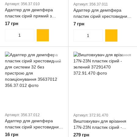
Артикул: 356.37.010
Артикул: 356.37.011
Адаптер для демпфера
Адаптер для демпфера
пластик сірий прямий з
пластик сірий хрестовидний
пристроем для
з пристроем для
17 грн
7 грн
позиціонування 37.010
позиціонування 35637011
35637010
Артикул: 356.37.012
Артикул: 372.91.470
Адаптер для демпфера
Виштовхувач для врізання
пластик сірий хрестовидний
17N-23N пластик сірий -
для системи 32 без
зелений 37291470
16 грн
279 грн