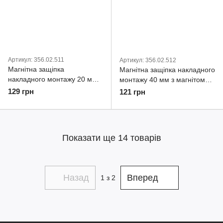
Артикул: 356.02.511
Артикул: 356.02.512
Магнітна защіпка
Магнітна защіпка накладного
накладного монтажу 20 мм з
монтажу 40 мм з магнітом
магнітом 35602511
35602512
129 грн
121 грн
Показати ще 14 товарів
Назад
Вперед
1
з 2