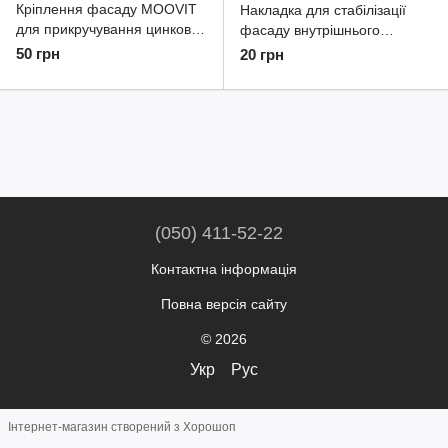
Кріплення фасаду MOOVIT
Накладка для стабілізації
для прикручування цинкове
фасаду внутрішнього
55359991
висувного ящика MOOVIT
50 грн
20 грн
пластикова біла 55361780
(050) 411-52-22
Контактна інформація
Повна версія сайту
© 2026
Укр
Рус
Інтернет-магазин створений з Хорошоп