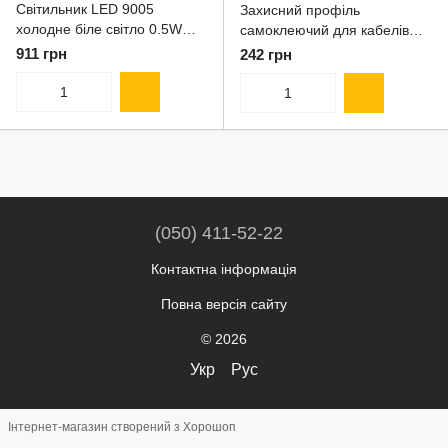
Світильник LED 9005
Захисний профіль
холодне біле світло 0.5W
самоклеючий для кабелів
83387011
LED пластиковий білий RAL
911 грн
242 грн
9010 2500 мм 83389013
(050) 411-52-22
Контактна інформація
Повна версія сайту
© 2026
Укр
Рус
Інтернет-магазин створений з Хорошоп