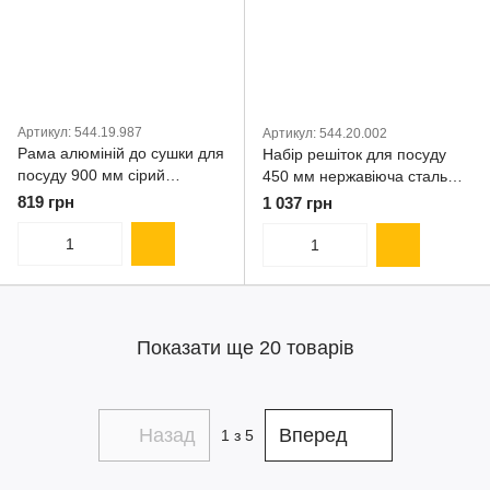
Артикул: 544.19.987
Артикул: 544.20.002
Рама алюміній до сушки для
Набір решіток для посуду
посуду 900 мм сірий
450 мм нержавіюча сталь
54419987
54420002
819 грн
1 037 грн
Показати ще 20 товарів
Назад
Вперед
1
з 5