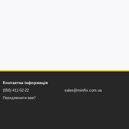
Контактна інформація
(050) 411-52-22
sales@minifix.com.ua
Передзвонити вам?