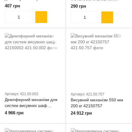
METABOX RAL9010 500 мм
55848605
407 грн
290 грн
Н 150 мм сталь Біла
(555.96.950)
Артикул: 421.50.002
Артикул: 421.50.757
Демпферний механізм для
Висувний механізм 550 мм
систем висувних шаф
200 кг 42150757
42150002
4 966 грн
24 912 грн