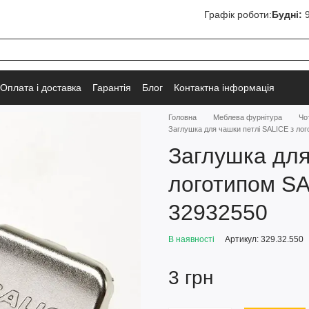
Графік роботи:
Будні:
9
Оплата і доставка
Гарантія
Блог
Контактна інформація
Головна
Меблева фурнітура
Чо
Заглушка для чашки петлі SALICE з ло
Заглушка для
логотипом SA
32932550
В наявності
Артикул: 329.32.550
3 грн