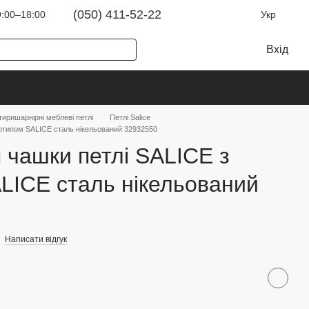
(050) 411-52-22
:00–18:00
Укр
Вхід
тиришарнірні меблеві петлі
Петлі Salice
готипом SALICE сталь нікельований 32932550
 чашки петлі SALICE з
LICE сталь нікельований
Написати відгук