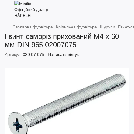
Столярна фурнітура
Кріпильна фурнітура
Шурупи
Гвинт-с
Гвинт-саморіз прихований M4 x 60
мм DIN 965 02007075
Артикул:
020.07.075
Написати відгук