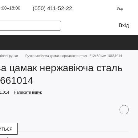
(050) 411-52-22
:00–18:00
Укр
Вхід
блеві ручки
Ручка меблева цамак нержавіюча сталь 212х30 мм 10661014
а цамак нержавіюча сталь
0661014
1.014
Написати відгук
иться