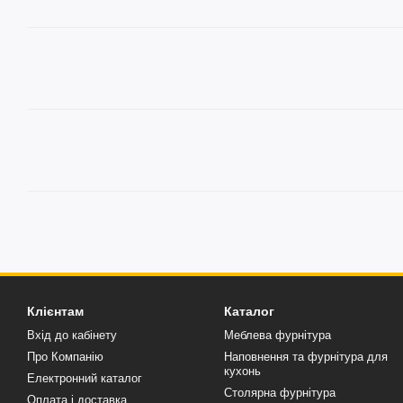
Клієнтам
Каталог
Вхід до кабінету
Меблева фурнітура
Про Компанію
Наповнення та фурнітура для
кухонь
Електронний каталог
Столярна фурнітура
Оплата і доставка