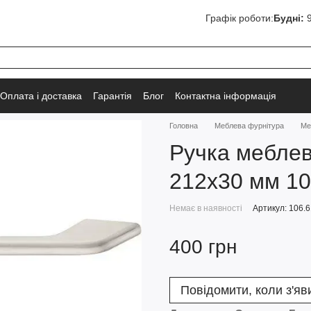
Графік роботи:
Будні:
9
Оплата і доставка
Гарантія
Блог
Контактна інформація
Головна
Меблева фурнітура
Ме
Ручка меблев
212х30 мм 1
Немає в наявності
Артикул: 106.6
400 грн
Повідомити, коли з'яв