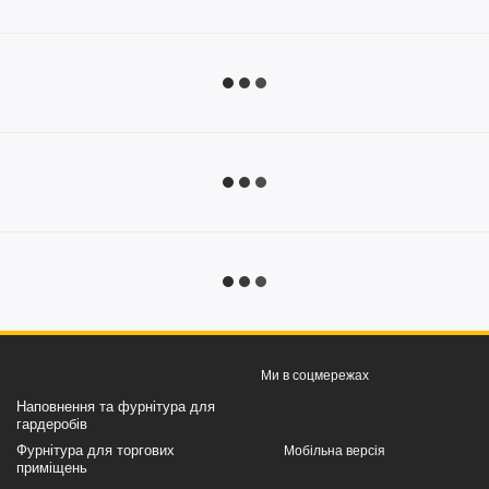
Ми в соцмережах
Наповнення та фурнітура для
гардеробів
Фурнітура для торгових
Мобільна версія
приміщень