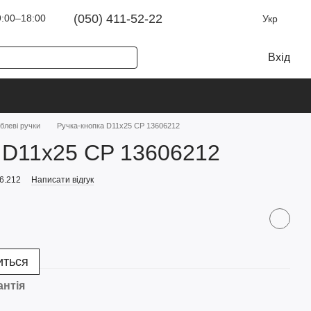
(050) 411-52-22
:00–18:00
Укр
Вхід
блеві ручки
Ручка-кнопка D11х25 CP 13606212
 D11х25 CP 13606212
6.212
Написати відгук
иться
антія