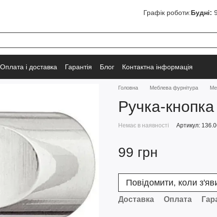
Графік роботи:
Будні:
9
Оплата і доставка
Гарантія
Блог
Контактна інформація
Головна
Меблева фурнітура
Ме
Ручка-кнопка
Немає в наявності
Артикул: 136.0
99 грн
Повідомити, коли з'яв
Доставка
Оплата
Гар