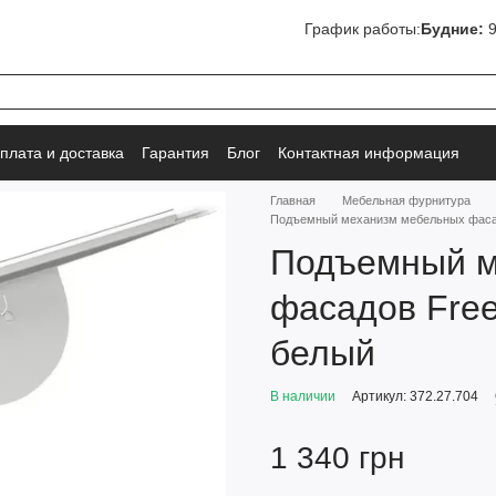
График работы:
Будние:
9
плата и доставка
Гарантия
Блог
Контактная информация
Главная
Мебельная фурнитура
Подъемный механизм мебельных фасад
Подъемный м
фасадов Free
белый
В наличии
Артикул: 372.27.704
1 340 грн