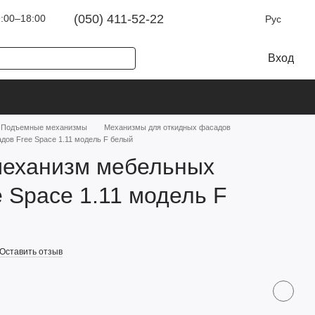
(050) 411-52-22
:00–18:00
Рус
Вход
Подъемные механизмы
Механизмы для откидных фасадов
ов Free Space 1.11 модель F белый
еханизм мебельных
 Space 1.11 модель F
Оставить отзыв