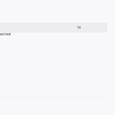
74
антия