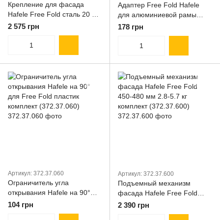
Крепление для фасада
Адаптер Free Fold Hafele
Hafele Free Fold сталь 20 шт
для алюминиевой рамы
(372.37.040)
шириной 20 мм комплект
2 575 грн
178 грн
(372.37.044)
Артикул: 372.37.060
Артикул: 372.37.600
Ограничитель угла
Подъемный механизм
открывания Hafele на 90°
фасада Hafele Free Fold
для Free Fold пластик
450-480 мм 2.8-5.7 кг
104 грн
2 390 грн
комплект (372.37.060)
комплект (372.37.600)