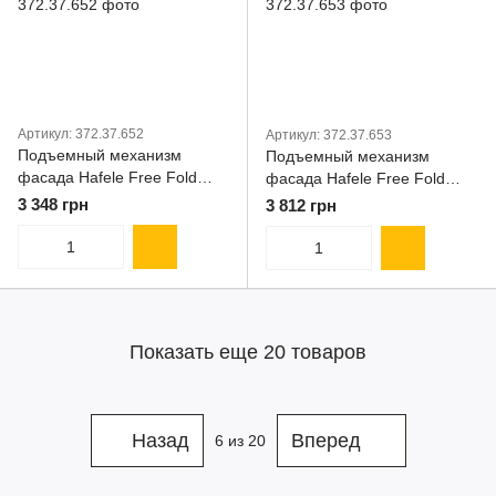
Артикул: 372.37.652
Артикул: 372.37.653
Подъемный механизм
Подъемный механизм
фасада Hafele Free Fold
фасада Hafele Free Fold
710-790 мм 3.5-7.2 кг
710-790 мм 5.2-10.3 кг
3 348 грн
3 812 грн
комплект (372.37.652)
комплект (372.37.653)
Показать еще 20 товаров
Назад
Вперед
6
из 20