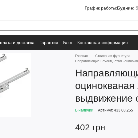
График работы:
Будние:
9
плата и доставка
Гарантия
Блог
Контактная информация
Главная
Столярная фурнитура
Направляющие FavoritQ сталь оцинокв
Направляющие
оцинокваная 
выдвижение 
В наличии
Артикул: 433.08.255
402 грн