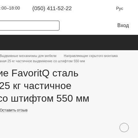
(050) 411-52-22
:00–18:00
Рус
Вход
Выдвижные механизмы для мебели
Направляющие скрытого монтажа
аная 25 кг частичное выдвижение со штифтом 550 мм
 FavoritQ сталь
25 кг частичное
со штифтом 550 мм
Оставить отзыв