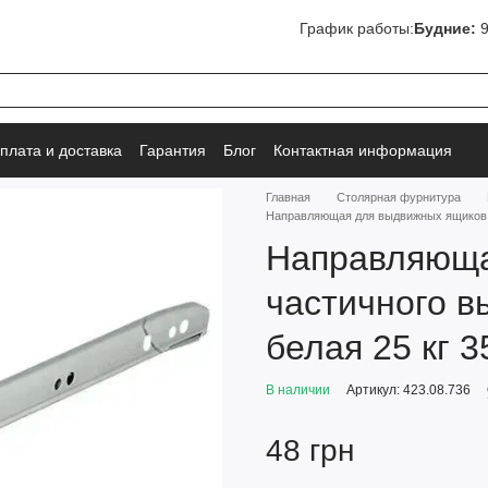
График работы:
Будние:
9
плата и доставка
Гарантия
Блог
Контактная информация
Главная
Столярная фурнитура
Направляющая для выдвижных ящиков ч
Направляюща
частичного в
белая 25 кг 
В наличии
Артикул: 423.08.736
48 грн