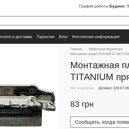
График работы:
Будние:
9
плата и доставка
Гарантия
Блог
Контактная информация
Главная
Мебельная фурнитура
Монтажная планка DUOMATIC SM TITA
Монтажная п
TITANIUM пр
Нет в наличии
Артикул: 329.67.0
83 грн
Сообщить, когда появ