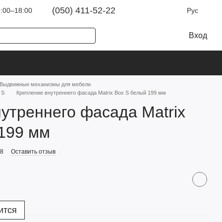
(050) 411-52-22
:00–18:00
Рус
Вход
Выдвижные механизмы для мебели
 S
Крепление внутреннего фасада Matrix Box S белый 199 мм
утреннего фасада Matrix
199 мм
98
Оставить отзыв
ится