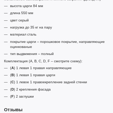
высота царги 84 мм
длина 550 мм
цвет серый
нагрузка до 35 кг на пару
материал сталь
покрытие царги – порошковое покрытие, направляющие
оцинкованые
тип выдвижения – полный
Комплектация (A, B, C, D, F – смотрите схему):
(
A
) 1 левая 1 правая направляющие
(
B
) 1 левая 1 правая царги
(
C
) 1 левое 1 правоекрепление задней стенки
(
D
) 2 крепления фасада
(
F
) 2 заглушки
Отзывы