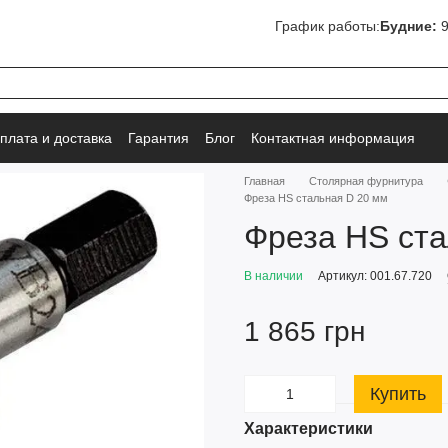
График работы:
Будние:
9
плата и доставка
Гарантия
Блог
Контактная информация
Главная
Столярная фурнитура
Фреза HS стальная D 20 мм
Фреза HS ста
В наличии
Артикул: 001.67.720
1 865 грн
Купить
Характеристики