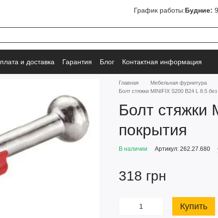
График работы:
Будние:
9
плата и доставка
Гарантия
Блог
Контактная информация
Главная
Мебельная фурнитура
Болт стяжки MINIFIX S200 B24 L 8.5 бе
Болт стяжки 
покрытия
В наличии
Артикул: 262.27.680
318 грн
Купить