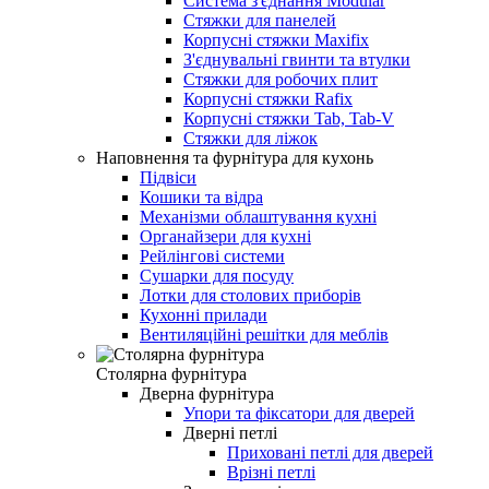
Система з'єднання Modular
Стяжки для панелей
Корпусні стяжки Maxifix
З'єднувальні гвинти та втулки
Стяжки для робочих плит
Корпусні стяжки Rafix
Корпусні стяжки Tab, Tab-V
Стяжки для ліжок
Наповнення та фурнітура для кухонь
Підвіси
Кошики та відра
Механізми облаштування кухні
Органайзери для кухні
Рейлінгові системи
Сушарки для посуду
Лотки для столових приборів
Кухонні прилади
Вентиляційні решітки для меблів
Столярна фурнітура
Дверна фурнітура
Упори та фіксатори для дверей
Дверні петлі
Приховані петлі для дверей
Врізні петлі