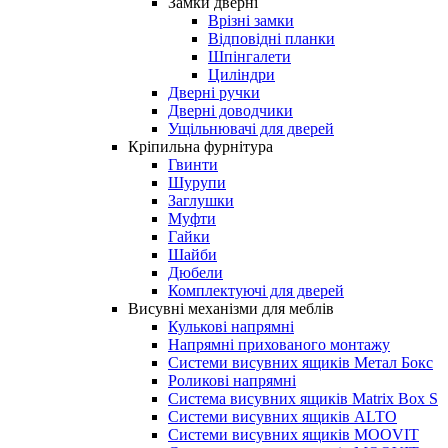
Замки дверні
Врізні замки
Відповідні планки
Шпінгалети
Циліндри
Дверні ручки
Дверні доводчики
Ущільнювачі для дверей
Кріпильна фурнітура
Гвинти
Шурупи
Заглушки
Муфти
Гайки
Шайби
Дюбели
Комплектуючі для дверей
Висувні механізми для меблів
Кулькові напрямні
Напрямні прихованого монтажу
Системи висувних ящиків Метал Бокс
Роликові напрямні
Система висувних ящиків Matrix Box S
Системи висувних ящиків ALTO
Системи висувних ящиків MOOVIT