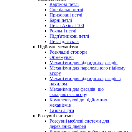
Карткові петлі
Спеціальні петлі
Приховані петлі
Барні петлі
Петлі Aximat 100
Рояльні петлі
Підп'ятникові петлі
Петлі для скла
Підйомні механізми
Розкладні стопори
Обмежувачі
Механізми для відкидних фасадів
Механізми для паралельного підйому
вгору
Механізми для відкидних фасадів з
нахилом
Механізми для фасадів, що
складаються вгору
Комплектуючі до підйомних
механізмів
Газові ліфти
Розсувні системи
Розсувні меблеві системи для
дерев'яних дверей
Комплектуючі для меблевих розсувних