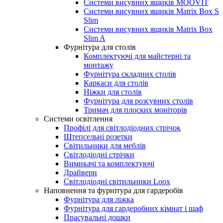
Системи висувних ящиків MOOVIT
Системи висувних ящиків Matrix Box S
Slim
Системи висувних ящиків Matrix Box
Slim A
Фурнітура для столів
Комплектуючі для майстерні та
монтажу
Фурнітура складних столів
Каркаси для столів
Ніжки для столів
Фурнітура для розсувних столів
Тримач для плоских моніторів
Системи освітлення
Профілі для світлодіодних стрічок
Штепсельні розетки
Світильники для меблів
Світлодіодні стрічки
Вимикачі та комплектуючі
Драйвери
Світлодіодні світильники Loox
Наповнення та фурнітура для гардеробів
Фурнітура для ліжка
Фурнітура для гардеробних кімнат і шаф
Прасувальні дошки