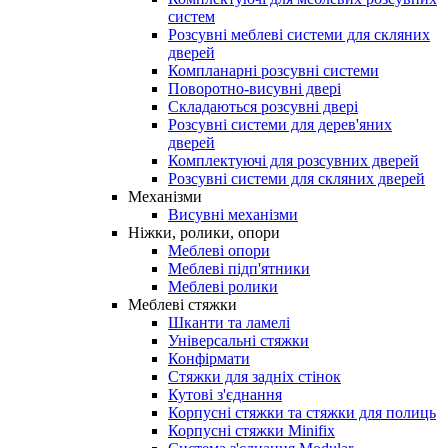
систем
Розсувні меблеві системи для скляних
дверей
Компланарні розсувні системи
Поворотно-висувні двері
Складаються розсувні двері
Розсувні системи для дерев'яних
дверей
Комплектуючі для розсувних дверей
Розсувні системи для скляних дверей
Механізми
Висувні механізми
Ніжки, ролики, опори
Меблеві опори
Меблеві підп'ятники
Меблеві ролики
Меблеві стяжки
Шканти та ламелі
Універсальні стяжки
Конфірмати
Стяжки для задніх стінок
Кутові з'єднання
Корпусні стяжки та стяжки для полиць
Корпусні стяжки Minifix