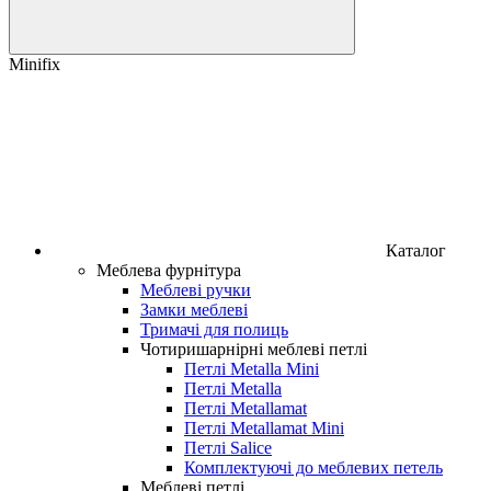
Minifix
Каталог
Меблева фурнітура
Меблеві ручки
Замки меблеві
Тримачі для полиць
Чотиришарнірні меблеві петлі
Петлі Metalla Mini
Петлі Metalla
Петлі Metallamat
Петлі Metallamat Mini
Петлі Salice
Комплектуючі до меблевих петель
Меблеві петлі