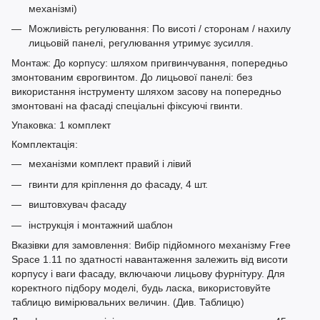
механізмі)
Можливість регулювання: По висоті / сторонам / нахилу
лицьовій панелі, регулювання утримує зусилля.
Монтаж: До корпусу: шляхом пригвинчування, попередньо
змонтованим єврогвинтом. До лицьової панелі: без
використання інструменту шляхом засову на попередньо
змонтовані на фасаді спеціальні фіксуючі гвинти.
Упаковка: 1 комплект
Комплектація:
механізми комплект правий і лівий
гвинти для кріплення до фасаду, 4 шт.
виштовхувач фасаду
інструкція і монтажний шаблон
Вказівки для замовлення: Вибір підйомного механізму Free
Space 1.11 по здатності навантаження залежить від висоти
корпусу і ваги фасаду, включаючи лицьову фурнітуру. Для
коректного підбору моделі, будь ласка, використовуйте
таблицю вимірювальних величин. (Див. Таблицю)