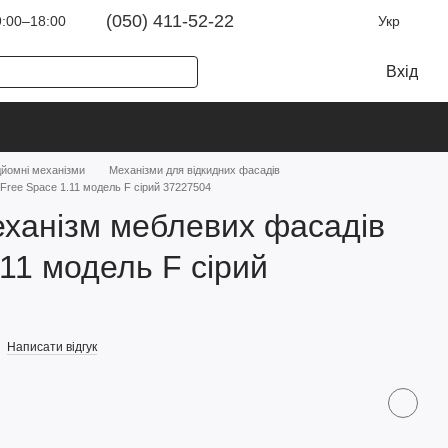
(050) 411-52-22
:00–18:00
Укр
Вхід
дйомні механізми
Механізми для відкидних фасадів
Free Space 1.11 модель F сірий 37227504
ханізм меблевих фасадів
.11 модель F сірий
Написати відгук