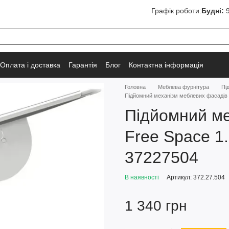
Графік роботи:
Будні:
9
Оплата і доставка
Гарантія
Блог
Контактна інформація
Головна
Меблева фурнітура
Пі
Підйомний механізм меблевих фасадів 
Підйомний ме
Free Space 1
37227504
В наявності
Артикул: 372.27.504
1 340 грн