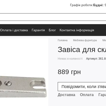
Графік роботи:
Будні:
9
Оплата і доставка
Гарантія
Блог
Контактна інформація
Головна
Меблева фурнітура
Ме
Завіса для с
Немає в наявності
Артикул: 361.8
889 грн
Повідомити, коли з'яв
Доставка
Оплата
Гар