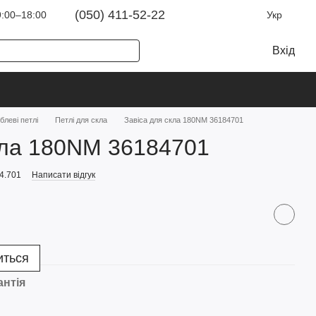
(050) 411-52-22
:00–18:00
Укр
Вхід
блеві петлі
Петлі для скла
Завіса для скла 180NM 36184701
кла 180NM 36184701
4.701
Написати відгук
иться
антія