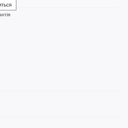
иться
антія