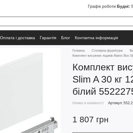
Графік роботи:
Будні:
9
Оплата і доставка
Гарантія
Блог
Контактна інформація
Головна
Столярна фурнітура
Ви
Комплект висувних ящиків Matrix Box Sl
Комплект вис
Slim A 30 кг 
білий 552227
Немає в наявності
Артикул: 552.2
1 807 грн