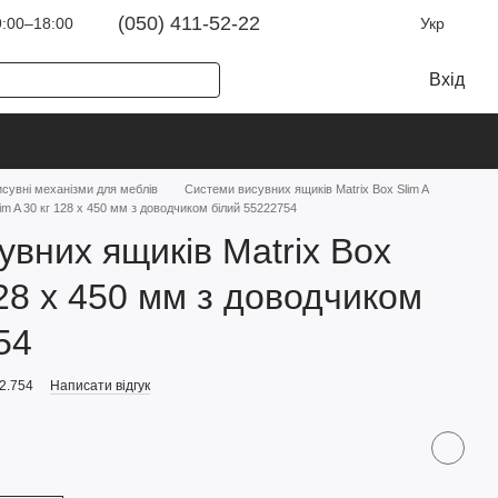
(050) 411-52-22
:00–18:00
Укр
Вхід
сувні механізми для меблів
Системи висувних ящиків Matrix Box Slim A
im A 30 кг 128 х 450 мм з доводчиком білий 55222754
увних ящиків Matrix Box
128 х 450 мм з доводчиком
54
2.754
Написати відгук