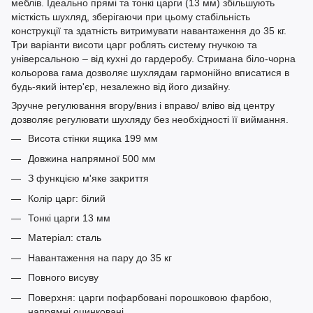
меблів. Ідеально прямі та тонкі царги (13 мм) збільшують
місткість шухляд, зберігаючи при цьому стабільність
конструкції та здатність витримувати навантаження до 35 кг.
Три варіанти висоти царг роблять систему гнучкою та
універсальною – від кухні до гардеробу. Стримана біло-чорна
кольорова гама дозволяє шухлядам гармонійно вписатися в
будь-який інтер'єр, незалежно від його дизайну.
Зручне регулювання вгору/вниз і вправо/ вліво від центру
дозволяє регулювати шухляду без необхідності її виймання.
Висота стінки ящика 199 мм
Довжина напрямної 500 мм
З функцією м'яке закриття
Колір царг: білий
Тонкі царги 13 мм
Матеріал: сталь
Навантаження на пару до 35 кг
Повного висуву
Поверхня: царги пофарбовані порошковою фарбою,
напрямні оцинковані