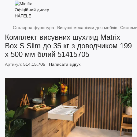
Столярна фурнітура
Висувні механізми для меблів
Системи
Комплект висувних шухляд Matrix
Box S Slim до 35 кг з доводчиком 199
х 500 мм білий 51415705
Артикул:
514.15.705
Написати відгук