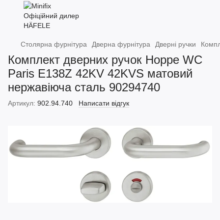
Столярна фурнітура
Дверна фурнітура
Дверні ручки
Компл
Комплект дверних ручок Hoppe WC
Paris E138Z 42KV 42KVS матовий
нержавіюча сталь 90294740
Артикул:
902.94.740
Написати відгук