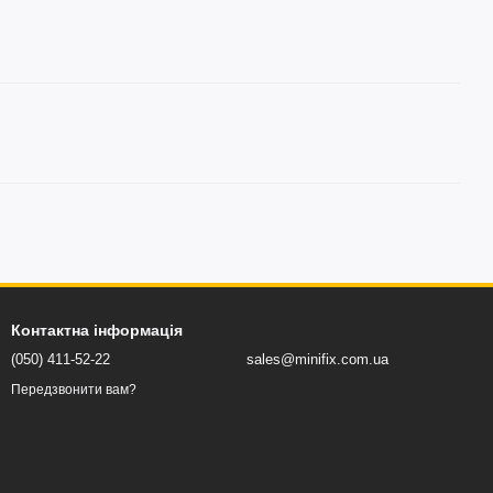
Контактна інформація
(050) 411-52-22
sales@minifix.com.ua
Передзвонити вам?