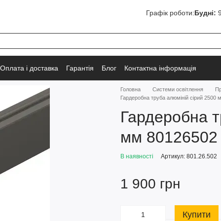
Графік роботи:
Будні:
9
Оплата і доставка
Гарантія
Блог
Контактна інформація
Головна
Системи освітлення
Пр
Гардеробна труба алюміній сірий 2500 
Гардеробна т
мм 80126502
В наявності
Артикул: 801.26.502
1 900 грн
Купити