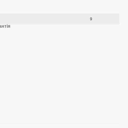
9
антія