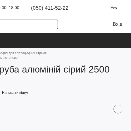
(050) 411-52-22
:00–18:00
Укр
Вхід
офілі для світлодіодних стрічок
мм 80126502
руба алюміній сірий 2500
Написати відгук