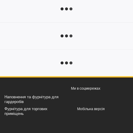
Ми в соцмережах
Наповнення та фурнітура для
гардеробів
Фурнітура для торгових
Мобільна версія
приміщень