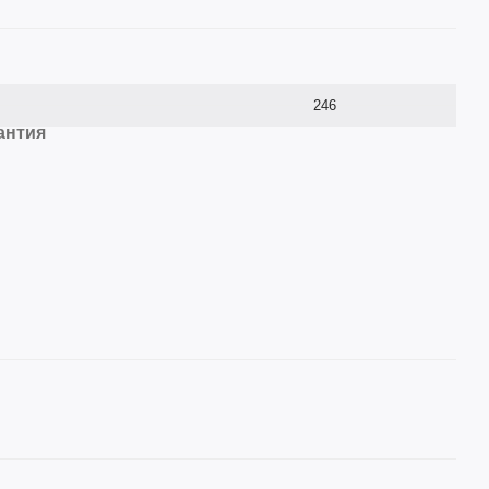
246
антия