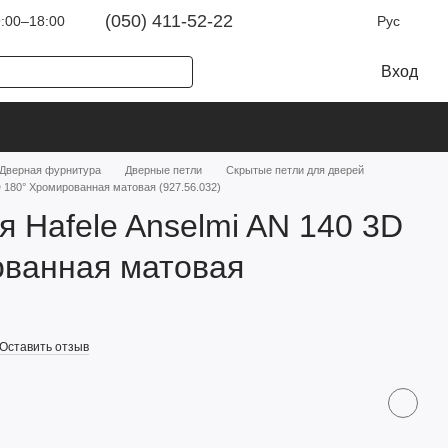
(050) 411-52-22
:00–18:00
Рус
Вход
Дверная фурнитура
Дверные петли
Скрытые петли для дверей
D 180° Хромированная матовая (927.56.032)
я Hafele Anselmi AN 140 3D
ованная матовая
Оставить отзыв