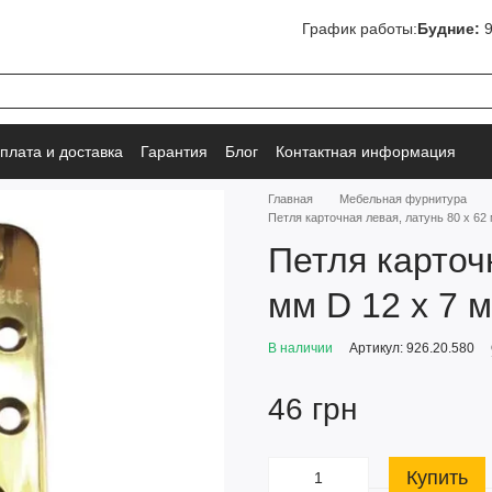
График работы:
Будние:
9
плата и доставка
Гарантия
Блог
Контактная информация
Главная
Мебельная фурнитура
Петля карточная левая, латунь 80 х 62
Петля карточ
мм D 12 х 7 
В наличии
Артикул: 926.20.580
46 грн
Купить