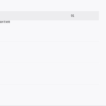
91
антия