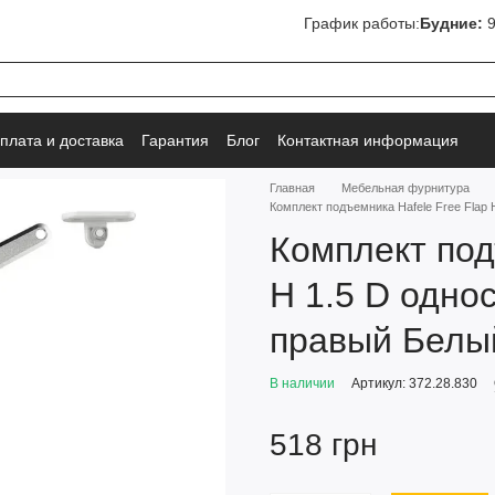
График работы:
Будние:
9
плата и доставка
Гарантия
Блог
Контактная информация
Главная
Мебельная фурнитура
Комплект подъемника Hafele Free Flap 
Комплект под
H 1.5 D одно
правый Белый
В наличии
Артикул: 372.28.830
518 грн