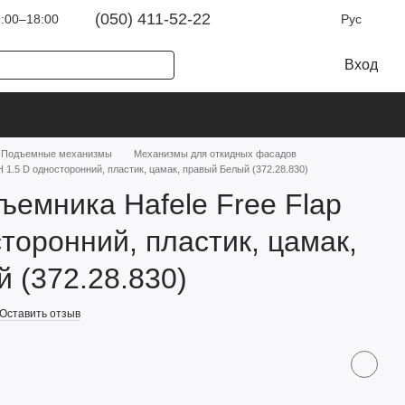
(050) 411-52-22
:00–18:00
Рус
Вход
Подъемные механизмы
Механизмы для откидных фасадов
H 1.5 D односторонний, пластик, цамак, правый Белый (372.28.830)
ъемника Hafele Free Flap
сторонний, пластик, цамак,
 (372.28.830)
Оставить отзыв