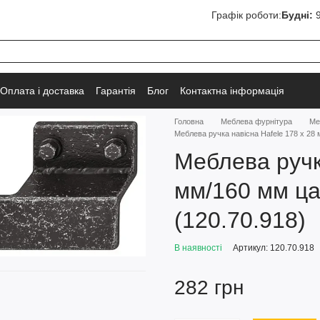
Графік роботи:
Будні:
9
Оплата і доставка
Гарантія
Блог
Контактна інформація
Головна
Меблева фурнітура
Ме
Меблева ручка навісна Hafele 178 х 28
Меблева ручк
мм/160 мм ца
(120.70.918)
В наявності
Артикул: 120.70.918
282 грн