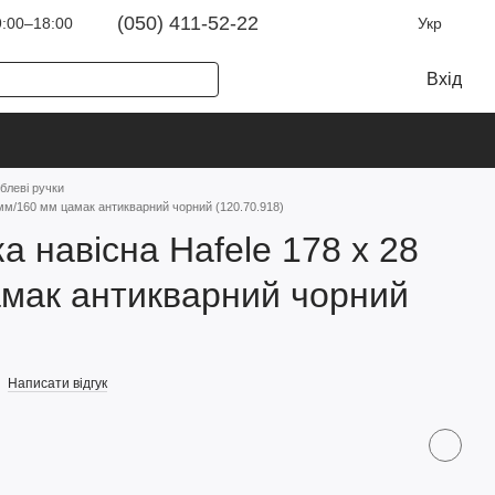
(050) 411-52-22
:00–18:00
Укр
Вхід
блеві ручки
 мм/160 мм цамак антикварний чорний (120.70.918)
а навісна Hafele 178 х 28
мак антикварний чорний
Написати відгук