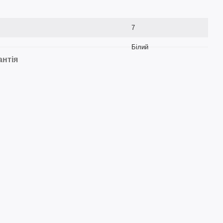
7
Білий
антія