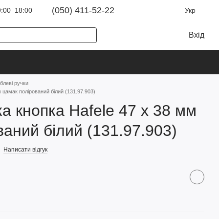
(050) 411-52-22
:00–18:00
Укр
Вхід
блеві ручки
 цамак полірований білий (131.97.903)
а кнопка Hafele 47 х 38 мм
ваний білий (131.97.903)
Написати відгук