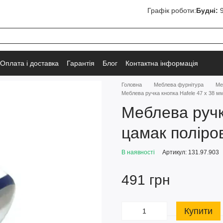
Графік роботи:
Будні:
9
Оплата і доставка
Гарантія
Блог
Контактна інформація
Головна
Меблева фурнітура
Ме
Меблева ручка кнопка Hafele 47 х 38 мм
Меблева ручк
цамак поліро
В наявності
Артикул: 131.97.903
491 грн
Купити