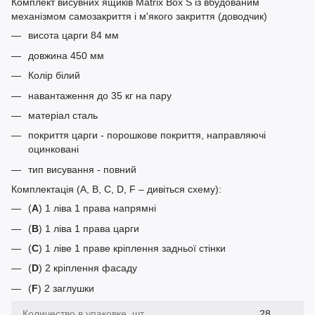
Комплект висувних ящиків Matrix Box S із вбудованим
механізмом самозакриття і м'якого закриття (доводчик)
висота царги 84 мм
довжина 450 мм
Колір білий
навантаження до 35 кг на пару
матеріал сталь
покриття царги - порошкове покриття, направляючі
оцинковані
тип висування - повний
Комплектація (A, B, C, D, F – дивіться схему):
(
A
) 1 ліва 1 права напрямні
(
B
) 1 ліва 1 права царги
(
C
) 1 ліве 1 праве кріплення задньої стінки
(
D
) 2 кріплення фасаду
(
F
) 2 заглушки
Количество в упаковке, шт.
28