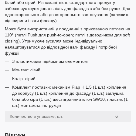
білий або сірий. Різноманітність стандартного продукту
забезпечує функціональність для фасадів з або без ручок. Для
одностороннього або двостороннього застосування (залежить
від ширини і ваги фасаду).
Може бути використаний у поєднанні з прихованою петлею на
110° (петлі Push для push-to-open; петлі з доводчиком для soft
closing). Утримуюче зусилля може індивідуально
налаштовуватися до відповідної ваги фасаду і потрібної
функції.
З пластиковим підйомним елементом
Монтаж: лівий
Колір: сірий
Комплект поставки: механізм Flap H 1.5 (1 шт.) кріплення
до корпусу (1 шт.) кріплення до фасаду (1 шт.) заглушка
біла або сіра (1 шт.) шестигранний ключ SW10, пластик (1
шт.) монтажна інструкція
Количество в упаковке, шт.
6
Відгуки